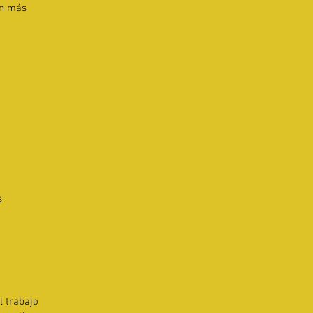
ún más
s
 trabajo