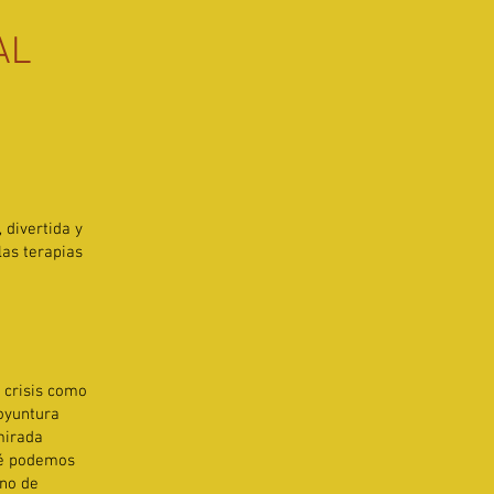
AL
divertida y
las terapias
 crisis como
coyuntura
mirada
Qué podemos
ino de