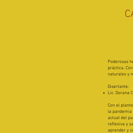
C
Poderosas he
práctica. Co
naturales y m
Disertante:
Lic. Dorana C
Con el plant
la pandemia 
actual del p
reflexiva y 
aprender y c