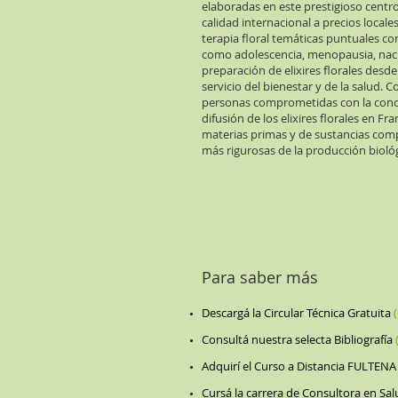
elaboradas en este prestigioso centro
calidad internacional a precios local
terapia floral temáticas puntuales com
como adolescencia, menopausia, naci
preparación de elixires florales desd
servicio del bienestar y de la salud.
personas comprometidas con la concien
difusión de los elixires florales en Fr
materias primas y de sustancias com
más rigurosas de la producción biológ
Para saber más
Descargá la Circular Técnica Gratuita
Consultá nuestra selecta Bibliografía
Adquirí el Curso a Distancia FULTE
Cursá la carrera de Consultora en S